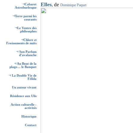
Elles
de
,
Cabaret
Dominique Paquet
Astroburlesque
Terre parmi les
courants
Le Ventre des
philosophes
Chlore
et
Froissements de nuits
Son Parfum
d’avalanche
Au Bout de la
plage… le Banquet
La Double Vie de
Félida
Un auteur vivant
Résidence aux Ulis
Action culturelle -
activités
Historique
Contact