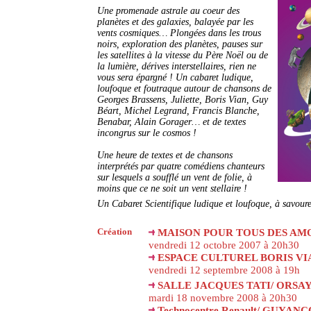
Une promenade astrale au coeur des
planètes et des galaxies, balayée par les
vents cosmiques… Plongées dans les trous
noirs, exploration des planètes, pauses sur
les satellites à la vitesse du Père Noël ou de
la lumière, dérives interstellaires, rien ne
vous sera épargné ! Un cabaret ludique,
loufoque et foutraque autour de chansons de
Georges Brassens, Juliette, Boris Vian, Guy
Béart, Michel Legrand, Francis Blanche,
Benabar, Alain Gorager… et de textes
incongrus sur le cosmos !
Une heure de textes et de chansons
interprétés par quatre comédiens chanteurs
sur lesquels a soufflé un vent de folie, à
moins que ce ne soit un vent stellaire !
Un Cabaret Scientifique ludique et loufoque, à savou
Création
MAISON POUR TOUS DES AMONT
vendredi 12 octobre 2007 à 20h30
ESPACE CULTUREL BORIS VIAN
vendredi 12 septembre 2008 à 19h
SALLE JACQUES TATI/ ORSAY 
mardi 18 novembre 2008 à 20h30
Technocentre Renault/ GUYANC