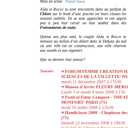
Mise en scène :
Patrick Simon
Aïda et Rocco se sont rencontrés dans un parfum de
Chlore
sur le bord d’une piscine où leurs classes les
avaient oubliés. Ils se sont approchés et ont appris
peu à peu leur cécité ou leur surdité dans des
Froissements de nuits
.
Quinze ans plus tard, le couple Aïda et Rocco se
retrouve au milieu d’un désert dans le Dakota du sud
où une ville est en construction, une ville réservée
aux sourds et aux signeurs.
Que va devenir leur amour?
Tournée
FORUM FEMME CREATION HA
SCIENCES DE LA VILLETTE/ PAR
mardi 11 décembre 2007 à 17h30
Maison d'Arrêt/ FLEURY-MERO
Lundi 3 et mardi 4 mars 2008 à 15h
Festival Futur Composé - THEA
MONFORT/ PARIS (75)
Jeudi 10 juillet 2008 à 22h30
Handiclasse 2008 - Chapiteau des
(75)
Samedi 22 novembre 2008 à 19h30
(précédé de
Chlore et Froissements d