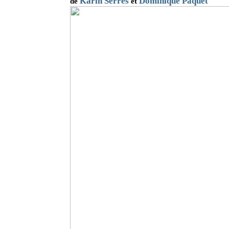
Karin Serres
Dominique Paquet
de
et