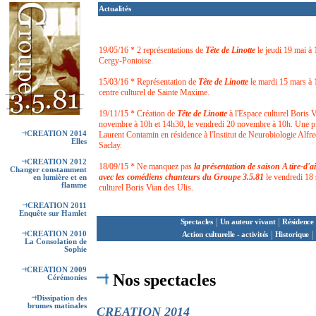
Actualités
19/05/16 * 2 représentations de
Tête de Linotte
le jeudi 19 mai à
Cergy-Pontoise.
15/03/16 * Représentation de
Tête de Linotte
le mardi 15 mars à
centre culturel de Sainte Maxime.
19/11/15 * Création de
Tête de Linotte
à l'Espace culturel Boris V
novembre à 10h et 14h30, le vendredi 20 novembre à 10h. Une piè
CREATION 2014
Laurent Contamin en résidence à l'Institut de Neurobiologie Alfre
Elles
Saclay.
CREATION 2012
18/09/15 * Ne manquez pas
la présentation de saison A tire-d'a
Changer constamment
avec les comédiens chanteurs du Groupe 3.5.81
le vendredi 18
en lumière et en
flamme
culturel Boris Vian des Ulis.
CREATION 2011
Enquête sur Hamlet
|
|
Spectacles
Un auteur vivant
Résidence 
|
|
CREATION 2010
Action culturelle - activités
Historique
La Consolation de
Sophie
CREATION 2009
Nos spectacles
Cérémonies
Dissipation des
brumes matinales
CREATION 2014