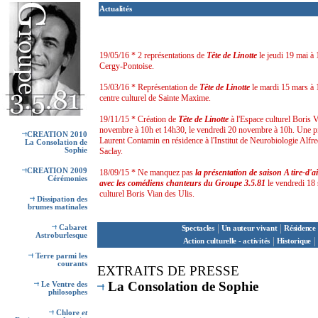
Actualités
19/05/16 * 2 représentations de
Tête de Linotte
le jeudi 19 mai à
Cergy-Pontoise.
15/03/16 * Représentation de
Tête de Linotte
le mardi 15 mars à
centre culturel de Sainte Maxime.
19/11/15 * Création de
Tête de Linotte
à l'Espace culturel Boris V
novembre à 10h et 14h30, le vendredi 20 novembre à 10h. Une piè
CREATION 2010
Laurent Contamin en résidence à l'Institut de Neurobiologie Alfre
La Consolation de
Sophie
Saclay.
CREATION 2009
18/09/15 * Ne manquez pas
la présentation de saison A tire-d'a
Cérémonies
avec les comédiens chanteurs du Groupe 3.5.81
le vendredi 18
culturel Boris Vian des Ulis.
Dissipation des
brumes matinales
|
|
Cabaret
Spectacles
Un auteur vivant
Résidence 
Astroburlesque
|
|
Action culturelle - activités
Historique
Terre parmi les
courants
E
XTRAITS DE PRESSE
La Consolation de Sophie
Le Ventre des
philosophes
Chlore
et