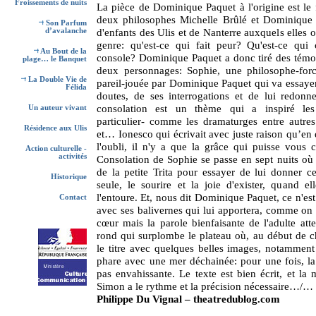
Froissements de nuits
La pièce de Dominique Paquet à l'origine est le fr
deux philosophes Michelle Brûlé et Dominique 
Son Parfum
d'enfants des Ulis et de Nanterre auxquels elles 
d’avalanche
genre: qu'est-ce qui fait peur? Qu'est-ce qui 
Au Bout de la
console? Dominique Paquet a donc tiré des témo
plage… le Banquet
deux personnages: Sophie, une philosophe-fo
La Double Vie de
pareil-jouée par Dominique Paquet qui va essayer
Félida
doutes, de ses interrogations et de lui redonn
consolation est un thème qui a inspiré les
Un auteur vivant
particulier- comme les dramaturges entre autre
Résidence aux Ulis
et… Ionesco qui écrivait avec juste raison qu’en 
l'oubli, il n'y a que la grâce qui puisse vous c
Action culturelle -
activités
Consolation de Sophie se passe en sept nuits où 
de la petite Trita pour essayer de lui donner ce
Historique
seule, le sourire et la joie d'exister, quand e
l'entoure. Et, nous dit Dominique Paquet, ce n'est 
Contact
avec ses balivernes qui lui apportera, comme on
cœur mais la parole bienfaisante de l'adulte atte
rond qui surplombe le plateau où, au début de ch
le titre avec quelques belles images, notamment
phare avec une mer déchainée: pour une fois, la 
pas envahissante. Le texte est bien écrit, et la
Simon a le rythme et la précision nécessaire…/…
Philippe Du Vignal – theatredublog.com