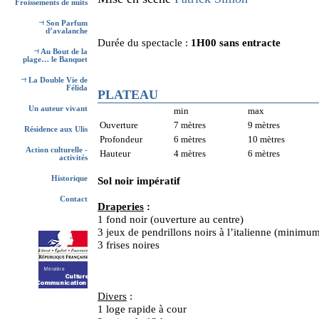
Froissements de nuits
Son Parfum
d’avalanche
Durée du spectacle :
1H00 sans entracte
Au Bout de la
plage… le Banquet
La Double Vie de
Félida
PLATEAU
Un auteur vivant
min
max
Ouverture
7 mètres
9 mètres
Résidence aux Ulis
Profondeur
6 mètres
10 mètres
Action culturelle -
Hauteur
4 mètres
6 mètres
activités
Historique
Sol noir impératif
Contact
Draperies
:
1 fond noir (ouverture au centre)
3 jeux de pendrillons noirs à l’italienne (minimu
3 frises noires
Divers
:
1 loge rapide à cour