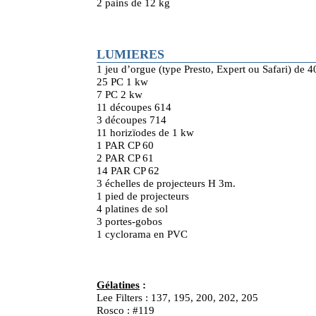
2 pains de 12 kg
LUMIERES
1 jeu d’orgue (type Presto, Expert ou Safari) de 4
25 PC 1 kw
7 PC 2 kw
11 découpes 614
3 découpes 714
11 horizïodes de 1 kw
1 PAR CP 60
2 PAR CP 61
14 PAR CP 62
3 échelles de projecteurs H 3m.
1 pied de projecteurs
4 platines de sol
3 portes-gobos
1 cyclorama en PVC
Gélatines
:
Lee Filters : 137, 195, 200, 202, 205
Rosco : #119