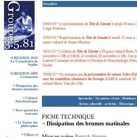
Actualités
19/05/16 * 2 représentations de
Tête de Linotte
le jeudi 19 mai à
Cergy-Pontoise.
15/03/16 * Représentation de
Tête de Linotte
le mardi 15 mars à
centre culturel de Sainte Maxime.
19/11/15 * Création de
Tête de Linotte
à l'Espace culturel Boris V
novembre à 10h et 14h30, le vendredi 20 novembre à 10h. Une piè
CREATION 2010
Laurent Contamin en résidence à l'Institut de Neurobiologie Alfre
La Consolation de
Sophie
Saclay.
CREATION 2009
18/09/15 * Ne manquez pas
la présentation de saison A tire-d'a
Cérémonies
avec les comédiens chanteurs du Groupe 3.5.81
le vendredi 18
culturel Boris Vian des Ulis.
Dissipation des
brumes matinales
|
|
Cabaret
Spectacles
Un auteur vivant
Résidence 
Astroburlesque
|
|
Action culturelle - activités
Historique
Terre parmi les
courants
F
ICHE TECHNIQUE
Dissipation des brumes matinales
Le Ventre des
philosophes
Chlore
et
Mise en scène
Patrick Simon