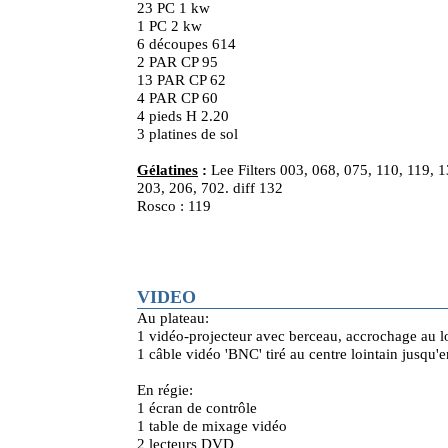
23 PC 1 kw
1 PC 2 kw
6 découpes 614
2 PAR CP 95
13 PAR CP 62
4 PAR CP 60
4 pieds H 2.20
3 platines de sol
Gélatines
:
Lee Filters 003, 068, 075, 110, 119, 
203, 206, 702. diff 132
Rosco : 119
VIDEO
Au plateau:
1 vidéo-projecteur avec berceau, accrochage au 
1 câble vidéo 'BNC' tiré au centre lointain jusqu'
En régie:
1 écran de contrôle
1 table de mixage vidéo
2 lecteurs DVD