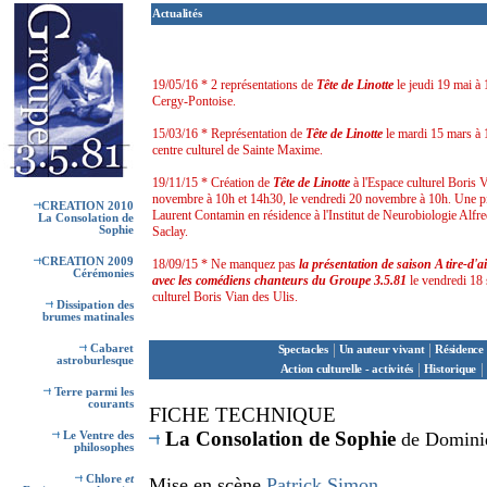
Actualités
19/05/16 * 2 représentations de
Tête de Linotte
le jeudi 19 mai à
Cergy-Pontoise.
15/03/16 * Représentation de
Tête de Linotte
le mardi 15 mars à
centre culturel de Sainte Maxime.
19/11/15 * Création de
Tête de Linotte
à l'Espace culturel Boris V
novembre à 10h et 14h30, le vendredi 20 novembre à 10h. Une piè
CREATION 2010
Laurent Contamin en résidence à l'Institut de Neurobiologie Alfre
La Consolation de
Sophie
Saclay.
CREATION 2009
18/09/15 * Ne manquez pas
la présentation de saison A tire-d'a
Cérémonies
avec les comédiens chanteurs du Groupe 3.5.81
le vendredi 18
culturel Boris Vian des Ulis.
Dissipation des
brumes matinales
|
|
Cabaret
Spectacles
Un auteur vivant
Résidence 
astroburlesque
|
|
Action culturelle - activités
Historique
Terre parmi les
courants
F
ICHE TECHNIQUE
La Consolation de Sophie
de Domini
Le Ventre des
philosophes
Chlore
et
Mise en scène
Patrick Simon