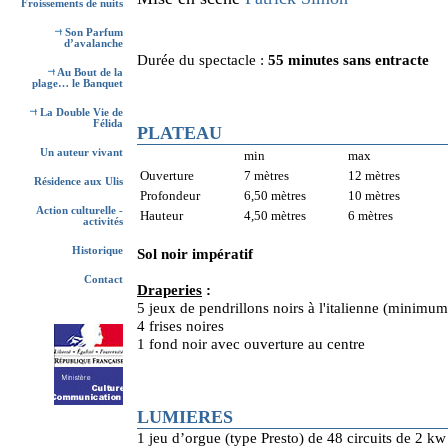
Froissements de nuits
Son Parfum
d’avalanche
Durée du spectacle :
55 minutes sans entracte
Au Bout de la
plage… le Banquet
La Double Vie de
Félida
PLATEAU
Un auteur vivant
min
max
Ouverture
7 mètres
12 mètres
Résidence aux Ulis
Profondeur
6,50 mètres
10 mètres
Action culturelle -
Hauteur
4,50 mètres
6 mètres
activités
Historique
Sol noir impératif
Contact
Draperies
:
5 jeux de pendrillons noirs à l'italienne (minimu
4 frises noires
1 fond noir avec ouverture au centre
LUMIERES
1 jeu d’orgue (type Presto) de 48 circuits de 2 kw