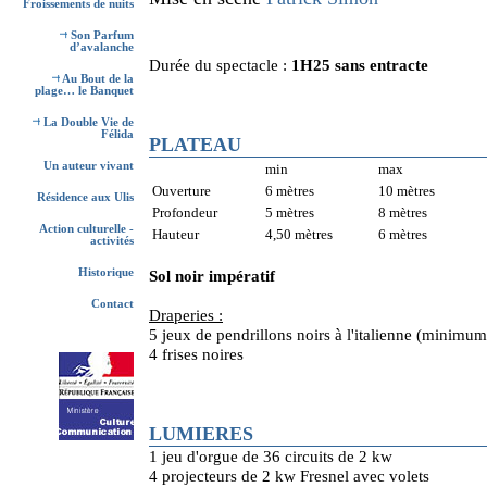
Froissements de nuits
Son Parfum
d’avalanche
Durée du spectacle :
1H25 sans entracte
Au Bout de la
plage… le Banquet
La Double Vie de
Félida
PLATEAU
Un auteur vivant
min
max
Ouverture
6 mètres
10 mètres
Résidence aux Ulis
Profondeur
5 mètres
8 mètres
Action culturelle -
Hauteur
4,50 mètres
6 mètres
activités
Historique
Sol noir impératif
Contact
Draperies :
5 jeux de pendrillons noirs à l'italienne (minimu
4 frises noires
LUMIERES
1 jeu d'orgue de 36 circuits de 2 kw
4 projecteurs de 2 kw Fresnel avec volets