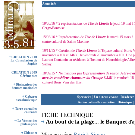
Actualités
19/05/16 * 2 représentations de
Tête de Linotte
le jeudi 19 mai à
Cergy-Pontoise.
15/03/16 * Représentation de
Tête de Linotte
le mardi 15 mars à
centre culturel de Sainte Maxime.
19/11/15 * Création de
Tête de Linotte
à l'Espace culturel Boris V
novembre à 10h et 14h30, le vendredi 20 novembre à 10h. Une piè
CREATION 2010
Laurent Contamin en résidence à l'Institut de Neurobiologie Alfre
La Consolation de
Sophie
Saclay.
CREATION 2009
18/09/15 * Ne manquez pas
la présentation de saison A tire-d'a
Cérémonies
avec les comédiens chanteurs du Groupe 3.5.81
le vendredi 18
culturel Boris Vian des Ulis.
Dissipation des
brumes matinales
|
|
Cabaret
Spectacles
Un auteur vivant
Résidence 
astroburlesque
|
|
Action culturelle - activités
Historique
Terre parmi les
courants
F
ICHE TECHNIQUE
Au bout de la plage... le Banquet
d'a
Le Ventre des
philosophes
Chlore
et
Mise en scène
Patrick Simon