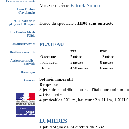
Froissements de nuits
Mise en scène
Patrick Simon
Son Parfum
d’avalanche
Au Bout de la
Durée du spectacle :
1H00 sans entracte
plage… le Banquet
La Double Vie de
Félida
PLATEAU
Un auteur vivant
min
max
Résidence aux Ulis
Ouverture
7 mètres
12 mètres
Action culturelle -
Profondeur
5 mètres
8 mètres
activités
Hauteur
4,50 mètres
6 mètres
Historique
Sol noir impératif
Contact
Draperies :
5 jeux de pendrillons noirs à l'italienne (minimu
4 frises noires
4 praticables 2X1 m, hauteur : 2 x H 1m, 1 X H 6
LUMIERES
1 jeu d'orgue de 24 circuits de 2 kw