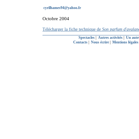
cyrilhames94@yahoo.fr
Octobre 2004
Télécharger la fiche technique de
Son parfum d'avalan
Spectacles
|
Autres activités
|
Un aute
Contacts
|
Nous écrire
|
Mentions légale