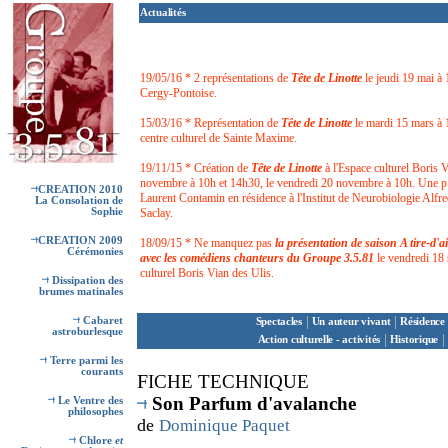
Actualités
19/05/16 * 2 représentations de
Tête de Linotte
le jeudi 19 mai à
Cergy-Pontoise.
15/03/16 * Représentation de
Tête de Linotte
le mardi 15 mars à
centre culturel de Sainte Maxime.
19/11/15 * Création de
Tête de Linotte
à l'Espace culturel Boris V
novembre à 10h et 14h30, le vendredi 20 novembre à 10h. Une piè
CREATION 2010
Laurent Contamin en résidence à l'Institut de Neurobiologie Alfre
La Consolation de
Sophie
Saclay.
CREATION 2009
18/09/15 * Ne manquez pas
la présentation de saison A tire-d'a
Cérémonies
avec les comédiens chanteurs du Groupe 3.5.81
le vendredi 18
culturel Boris Vian des Ulis.
Dissipation des
brumes matinales
|
|
Cabaret
Spectacles
Un auteur vivant
Résidence 
astroburlesque
|
|
Action culturelle - activités
Historique
Terre parmi les
courants
F
ICHE TECHNIQUE
Son Parfum d'avalanche
Le Ventre des
philosophes
de
Dominique Paquet
Chlore
et