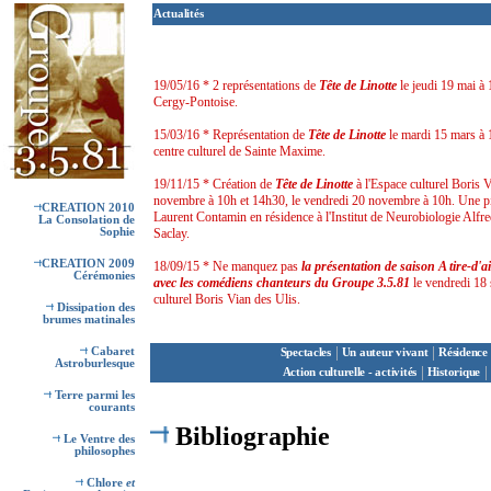
Actualités
19/05/16 * 2 représentations de
Tête de Linotte
le jeudi 19 mai à
Cergy-Pontoise.
15/03/16 * Représentation de
Tête de Linotte
le mardi 15 mars à
centre culturel de Sainte Maxime.
19/11/15 * Création de
Tête de Linotte
à l'Espace culturel Boris V
novembre à 10h et 14h30, le vendredi 20 novembre à 10h. Une piè
CREATION 2010
Laurent Contamin en résidence à l'Institut de Neurobiologie Alfre
La Consolation de
Sophie
Saclay.
CREATION 2009
18/09/15 * Ne manquez pas
la présentation de saison A tire-d'a
Cérémonies
avec les comédiens chanteurs du Groupe 3.5.81
le vendredi 18
culturel Boris Vian des Ulis.
Dissipation des
brumes matinales
|
|
Cabaret
Spectacles
Un auteur vivant
Résidence 
Astroburlesque
|
|
Action culturelle - activités
Historique
Terre parmi les
courants
Bibliographie
Le Ventre des
philosophes
Chlore
et