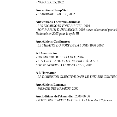
-
NAZO BLUES
, 2002
Aux éditions Comp’Act
-
CAMBRURE FRAGILE
, 2002
Aux éditions Théâtrales Jeunesse
-
LES ESCARGOTS VONT AU CIEL
, 2001
-
SON PARFUM D’AVALANCHE
, 2003 :
texte sélectionné par le
Nationale en 2005 pour le cycle III
Aux éditions Confluences
-
LE THEATRE DU PORT DE LA LUNE
(1986-2003)
A l’Avant-Scène
-
UN AMOUR DE LIBELLULE
, 2004
-
LES TRIBULATIONS D’UNE PINCE À GLACE…
Suivi de
GENERAL COURANT D’AIR
, 2005
A L’Harmattan
-
LA DIMENSION OLFACTIVE DANS LE THEATRE CONTEM
Aux éditions Lansman
-
PASSAGE DES HASARDS
, 2006
Aux Editions de l’Amandier
, 2006-06-06
-
VOTRE BOUE M’EST DEDIEE
in
Le Choix des T(h)ermes