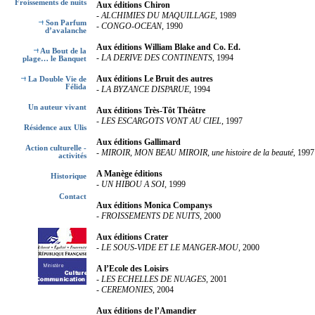
Froissements de nuits
Aux éditions Chiron
-
ALCHIMIES DU MAQUILLAGE
, 1989
Son Parfum
-
CONGO-OCEAN
, 1990
d’avalanche
Aux éditions William Blake and Co. Ed.
Au Bout de la
-
LA DERIVE DES CONTINENTS
, 1994
plage… le Banquet
Aux éditions Le Bruit des autres
La Double Vie de
Félida
-
LA BYZANCE DISPARUE
, 1994
Un auteur vivant
Aux éditions Très-Tôt Théâtre
-
LES ESCARGOTS VONT AU CIEL
, 1997
Résidence aux Ulis
Aux éditions Gallimard
Action culturelle -
-
MIROIR, MON BEAU MIROIR, une histoire de la beauté
, 1997
activités
A Manège éditions
Historique
-
UN HIBOU A SOI
, 1999
Contact
Aux éditions Monica Companys
-
FROISSEMENTS DE NUITS
, 2000
Aux éditions Crater
-
LE SOUS-VIDE ET LE MANGER-MOU
, 2000
A l’Ecole des Loisirs
-
LES ECHELLES DE NUAGES
, 2001
-
CEREMONIES
, 2004
Aux éditions de l’Amandier