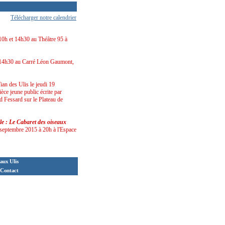
Télécharger notre calendrier
 10h et 14h30 au Théâtre 95 à
 14h30 au Carré Léon Gaumont,
ian des Ulis le jeudi 19
ce jeune public écrite par
d Fessard sur le Plateau de
ile : Le Cabaret des oiseaux
 septembre 2015 à 20h à l'Espace
aux Ulis
Contact