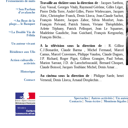
Froissements de nuits
Travaille au théâtre sous la direction de
: Jacques Sarthou,
Guy Vassal, Georges Vitaly, Raymond Gérôme, Gilles Léger,
Son Parfum
Pierre Della Torre, André Gilles, Pierre Wielescazes, Jacques
d’avalanche
Alric, Christopher Franck, Denis Llorca, Jean-Claude Sachot,
François Maistre, Jacques Zabor, Silvia Monfort, Jean-
Au Bout de la
plage… le Banquet
François Prévand, Patrick Simon, Viviane Théophilides,
Arlette Téphany, Patrick Pelloquet, Jean Le Squarnec,
La Double Vie de
Madeleine Gaudiche, Jean Guichard, François Kergourlay,
Félida
François Béchu…
Un auteur vivant
A la télévision sous la direction de
: R. Gillioz
C.J.Bonardot, Claude Barma , Michel Fermaud, Marcel
Résidence aux Ulis
Camus, Marcel Cravennes, Philippe Vaudou, Claude Dagues,
J.P. Richard, Roger Pigot, Gillesn Grangier, Paul Seban,
Action culturelle -
Marion Sarraut, J.D. de Larochefoucauld, Bernard Choquet,
activités
Claude Boissol, Jacques Toublanc Michel, Denis Amar…
Historique
Au cinéma sous la direction de
: Philippe Sarde, henri
Verneuil, Denis Llorca, Arnaud Desplechin…
Contact
Spectacles
|
Autres activités
|
Un auteu
Contacts
|
Nous écrire
|
Mentions légales