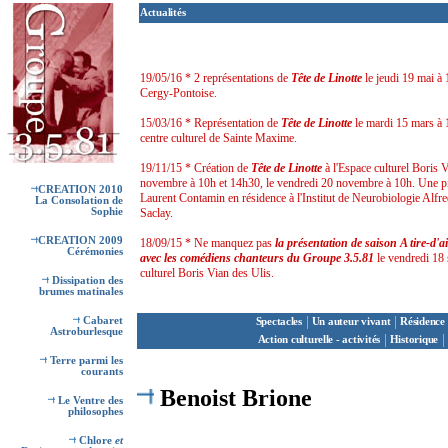
Actualités
19/05/16 * 2 représentations de
Tête de Linotte
le jeudi 19 mai à
Cergy-Pontoise.
15/03/16 * Représentation de
Tête de Linotte
le mardi 15 mars à
centre culturel de Sainte Maxime.
19/11/15 * Création de
Tête de Linotte
à l'Espace culturel Boris V
novembre à 10h et 14h30, le vendredi 20 novembre à 10h. Une piè
CREATION 2010
Laurent Contamin en résidence à l'Institut de Neurobiologie Alfre
La Consolation de
Sophie
Saclay.
CREATION 2009
18/09/15 * Ne manquez pas
la présentation de saison A tire-d'a
Cérémonies
avec les comédiens chanteurs du Groupe 3.5.81
le vendredi 18
culturel Boris Vian des Ulis.
Dissipation des
brumes matinales
|
|
Cabaret
Spectacles
Un auteur vivant
Résidence 
Astroburlesque
|
|
Action culturelle - activités
Historique
Terre parmi les
courants
Benoist Brione
Le Ventre des
philosophes
Chlore
et