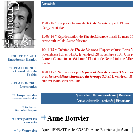
Actualités
19/05/16 * 2 représentations de
Tête de Linotte
le jeudi 19 mai à
Cergy-Pontoise.
15/03/16 * Représentation de
Tête de Linotte
le mardi 15 mars à
centre culturel de Sainte Maxime.
19/11/15 * Création de
Tête de Linotte
à l'Espace culturel Boris V
novembre à 10h et 14h30, le vendredi 20 novembre à 10h. Une piè
CREATION 2011
Laurent Contamin en résidence à l'Institut de Neurobiologie Alfre
Enquête sur Hamlet
Saclay.
CREATION 2010
La Consolation de
18/09/15 * Ne manquez pas
la présentation de saison A tire-d'a
Sophie
avec les comédiens chanteurs du Groupe 3.5.81
le vendredi 18
culturel Boris Vian des Ulis.
CREATION 2009
Cérémonies
|
|
Dissipation des
Spectacles
Un auteur vivant
Résidence 
brumes matinales
|
|
Action culturelle - activités
Historique
Cabaret
Astroburlesque
Anne Bouvier
Terre parmi les
courants
Après l'ENSATT et le CNSAD, Anne Bouvier a
joué au
Le Ventre des