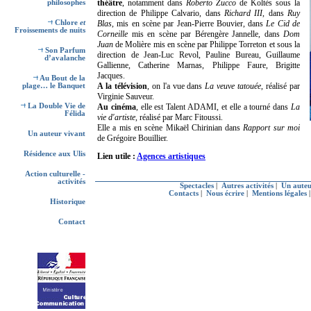
théâtre
, notamment dans
Roberto Zucco
de Koltès sous la
philosophes
direction de Philippe Calvario, dans
Richard III
, dans
Ruy
Chlore
et
Blas
, mis en scène par Jean-Pierre Bouvier, dans
Le Cid de
Froissements de nuits
Corneille
mis en scène par Bérengère Jannelle, dans
Dom
Juan
de Molière mis en scène par Philippe Torreton et sous la
Son Parfum
direction de Jean-Luc Revol, Pauline Bureau, Guillaume
d’avalanche
Gallienne, Catherine Marnas, Philippe Faure, Brigitte
Jacques.
Au Bout de la
A la télévision
, on l'a vue dans
La veuve tatouée
, réalisé par
plage… le Banquet
Virginie Sauveur.
La Double Vie de
Au cinéma
, elle est Talent ADAMI, et elle a tourné dans
La
Félida
vie d'artiste
, réalisé par Marc Fitoussi.
Elle a mis en scène Mikaël Chirinian dans
Rapport sur moi
Un auteur vivant
de Grégoire Bouillier.
Résidence aux Ulis
Lien utile :
Agences artistiques
Action culturelle -
activités
Spectacles
|
Autres activités
|
Un auteu
Contacts
|
Nous écrire
|
Mentions légales
Historique
Contact